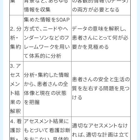
集
背景など、あらゆる
の客観的情報（Oデータ）
情報を収集
の両方が必要となる
集めた情報をSOAP
2. 分
方式で、ニードやヘ
データの意味を解釈し、
析・
ンダーソンなどのフ
患者さんにとって何が必
集約
レームワークを用い
要かを見極める
て体系的に分析
3. ア
セス
分析・集約した情報
患者さんの安全と生活の
メン
から、患者さんの全
質を左右する問題を見つ
ト結
体像と現在の状態
ける
果の
を把握
解釈
4. 看
アセスメント結果に
適切なアセスメントなけ
護診
もとづいて看護診断
れば、適切な計画は立て
断・
をおこない、具体的