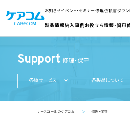
お知らせ
イベント・セミナー
修理依頼書ダウン
製品情報
納入事例
お役立ち情報・資料
Support
修理・保守
各種サービス
各製品について
ナースコールのケアコム
修理・保守
＞