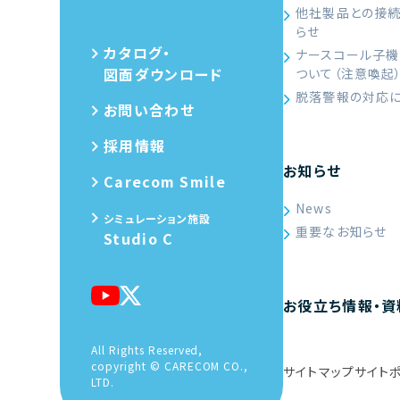
他社製品との接
らせ
カタログ・
ナースコール子機
図面ダウンロード
ついて（注意喚起
脱落警報の対応
お問い合わせ
採用情報
お知らせ
Carecom Smile
News
シミュレーション施設
重要なお知らせ
Studio C
お役立ち情報・資
All Rights Reserved,
copyright © CARECOM CO.,
サイトマップ
サイト
LTD.