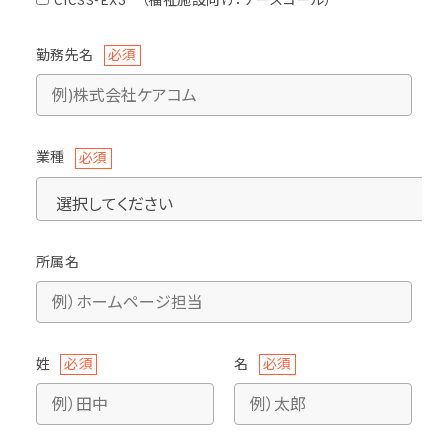
CICSS-EX3 （福祉施設向け：ナースコール）
勤務先名
必須
業種
必須
所属名
姓
必須
名
必須