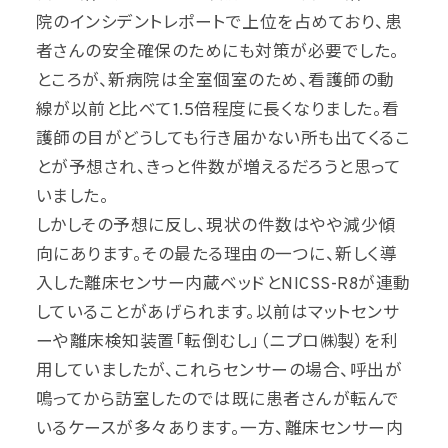
院のインシデントレポートで上位を占めており、患
者さんの安全確保のためにも対策が必要でした。
ところが、新病院は全室個室のため、看護師の動
線が以前と比べて1.5倍程度に長くなりました。看
護師の目がどうしても行き届かない所も出てくるこ
とが予想され、きっと件数が増えるだろうと思って
いました。
しかしその予想に反し、現状の件数はやや減少傾
向にあります。その最たる理由の一つに、新しく導
入した離床センサー内蔵ベッドとNICSS-R8が連動
していることがあげられます。以前はマットセンサ
ーや離床検知装置「転倒むし」（ニプロ㈱製）を利
用していましたが、これらセンサーの場合、呼出が
鳴ってから訪室したのでは既に患者さんが転んで
いるケースが多々あります。一方、離床センサー内