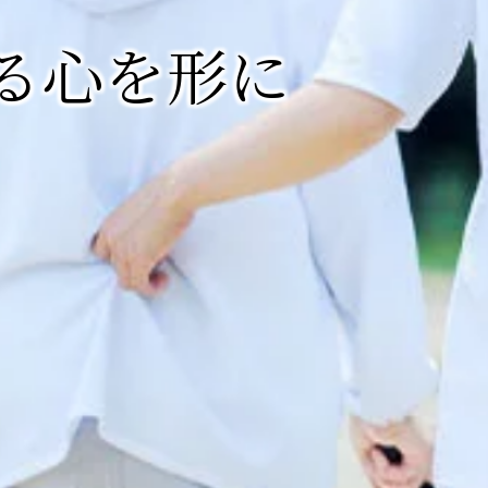
ない
る心を形に
を実現