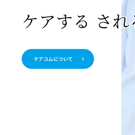
AIで誤報の少
ケアする され
転倒転落対策
ケアコムについて
トップメッセージ
見守りカメラシステム詳細へ
院内感染ゼロをめざして
Contents