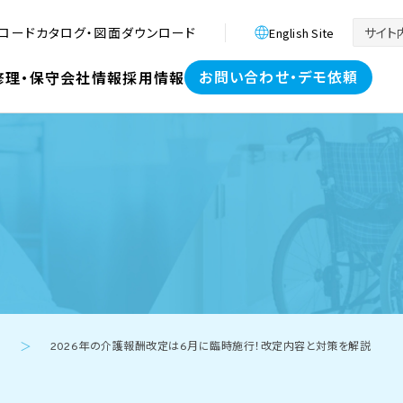
ロード
カタログ・図面ダウンロード
English Site
お問い合わせ・デモ依頼
修理・保守
会社情報
採用情報
2026年の介護報酬改定は6月に臨時施行！改定内容と対策を解説
＞