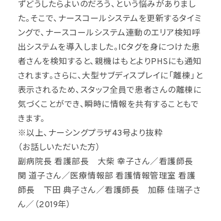
ずどうしたらよいのだろう、という悩みがありまし
た。そこで、ナースコールシステムを更新するタイミ
ングで、ナースコールシステム連動のエリア検知呼
出システムを導入しました。ICタグを身につけた患
者さんを検知すると、親機はもとよりPHSにも通知
されます。さらに、大型サブディスプレイに「離棟」と
表示されるため、スタッフ全員で患者さんの離棟に
気づくことができ、瞬時に情報を共有することもで
きます。
※以上、ナーシングプラザ43号より抜粋
（お話しいただいた方）
副病院長 看護部長 大柴 幸子さん／看護師長
関 道子さん／医療情報部 看護情報管理室 看護
師長 下田 典子さん／看護師長 加藤 佳瑞子さ
ん／（2019年）