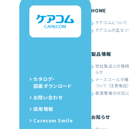
HOME
ケアコムについて
ケアコムの主なソ
製品情報
他社製品との接
らせ
カタログ・
ナースコール子機
図面ダウンロード
ついて（注意喚起
脱落警報の対応
お問い合わせ
採用情報
お知らせ
Carecom Smile