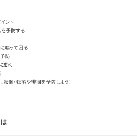
ポイント
落を予防する
に鳴って困る
の予防
に動く
点
、転倒・転落や徘徊を予防しよう！
とは