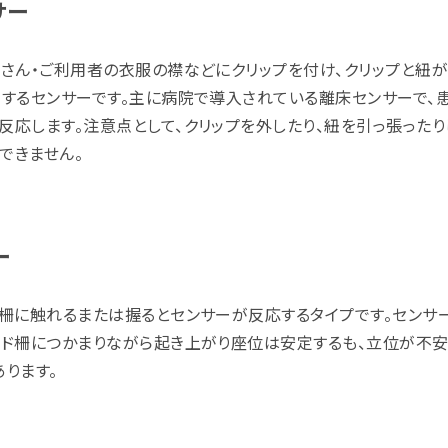
サー
者さん・ご利用者の衣服の襟などにクリップを付け、クリップと紐
動するセンサーです。主に病院で導入されている離床センサーで、
反応します。注意点として、クリップを外したり、紐を引っ張ったり
できません。
ー
ド柵に触れるまたは握るとセンサーが反応するタイプです。センサ
ッド柵につかまりながら起き上がり座位は安定するも、立位が不
ります。