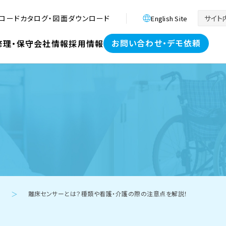
ロード
カタログ・図面ダウンロード
English Site
お問い合わせ・デモ依頼
修理・保守
会社情報
採用情報
離床センサーとは？種類や看護・介護の際の注意点を解説！
＞