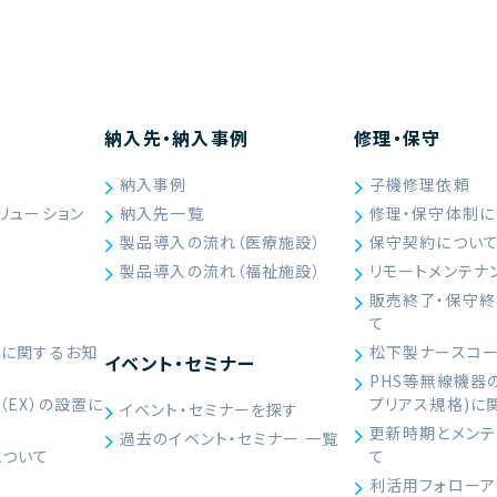
納入先・納入事例
修理・保守
納入事例
子機修理依頼
リューション
納入先一覧
修理・保守体制に
製品導入の流れ（医療施設）
保守契約につい
製品導入の流れ（福祉施設）
リモートメンテナ
販売終了・保守
て
続に関するお知
松下製ナースコ
イベント・セミナー
PHS等無線機器
（EX）の設置に
プリアス規格)に
イベント・セミナーを探す
）
更新時期とメンテ
過去のイベント・セミナー 一覧
について
て
利活用フォローア