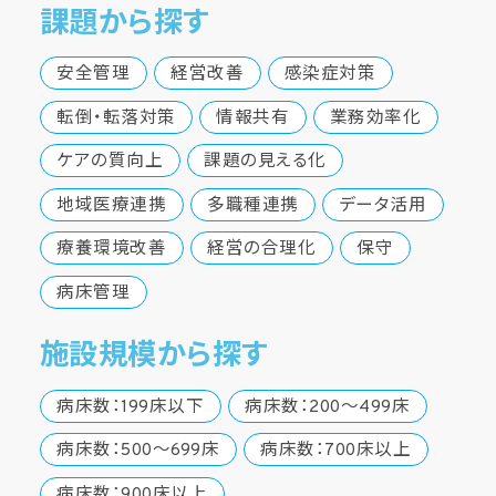
課題から探す
安全管理
経営改善
感染症対策
転倒・転落対策
情報共有
業務効率化
ケアの質向上
課題の見える化
地域医療連携
多職種連携
データ活用
療養環境改善
経営の合理化
保守
病床管理
施設規模から探す
病床数：199床以下
病床数：200～499床
病床数：500～699床
病床数：700床以上
病床数：900床以上