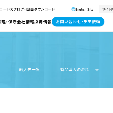
ロード
カタログ・図面ダウンロード
English Site
お問い合わせ・デモ依頼
修理・保守
会社情報
採用情報
納入先一覧
製品導入の流れ
療