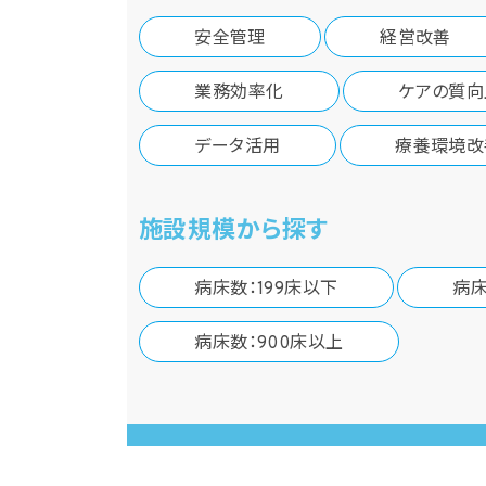
安全管理
経営改善
業務効率化
ケアの質向
データ活用
療養環境改
施設規模から探す
病床数：199床以下
病床
病床数：900床以上