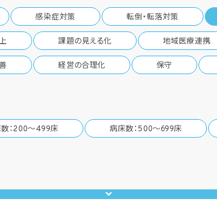
感染症対策
転倒・転落対策
上
課題の見える化
地域医療連携
善
経営の合理化
保守
数：200～499床
病床数：500～699床