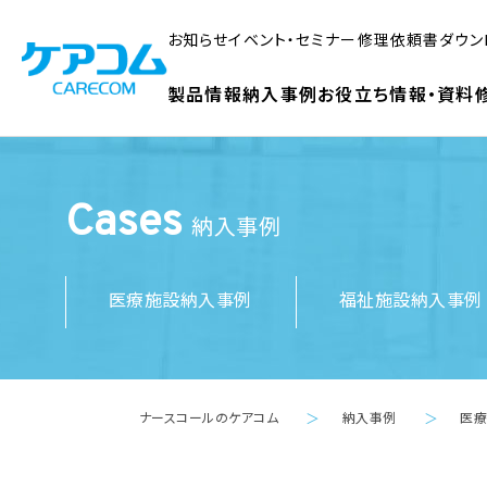
お知らせ
イベント・セミナー
修理依頼書ダウン
製品情報
納入事例
お役立ち情報・資料
Cases
納入事例
医療施設納入事例
福祉施設納入事例
ナースコールのケアコム
納入事例
医
＞
＞