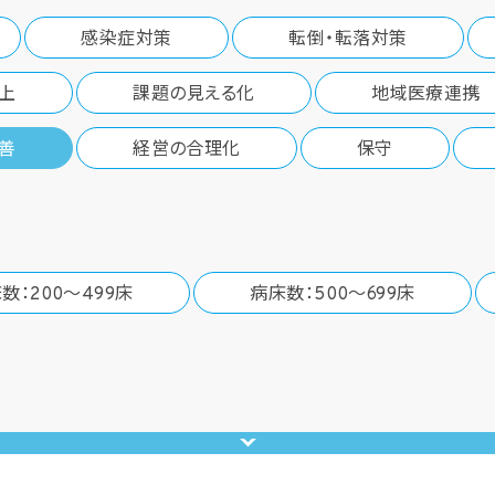
感染症対策
転倒・転落対策
上
課題の見える化
地域医療連携
善
経営の合理化
保守
数：200～499床
病床数：500～699床