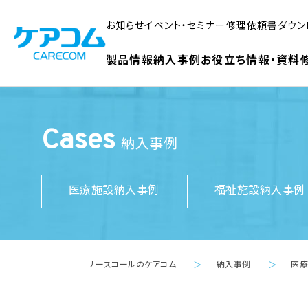
お知らせ
イベント・セミナー
修理依頼書ダウン
製品情報
納入事例
お役立ち情報・資料
Cases
納入事例
医療施設納入事例
福祉施設納入事例
ナースコールのケアコム
納入事例
医
＞
＞