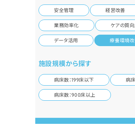
安全管理
経営改善
業務効率化
ケアの質向
データ活用
療養環境改
施設規模から探す
病床数：199床以下
病床
病床数：900床以上