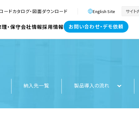
ロード
カタログ・図面ダウンロード
English Site
お問い合わせ・デモ依頼
修理・保守
会社情報
採用情報
納入先一覧
製品導入の流れ
療