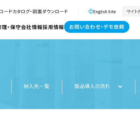
ロード
カタログ・図面ダウンロード
English Site
お問い合わせ・デモ依頼
修理・保守
会社情報
採用情報
納入先一覧
製品導入の流れ
療