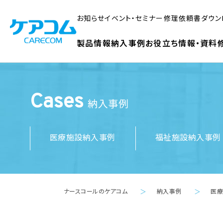
お知らせ
イベント・セミナー
修理依頼書ダウン
製品情報
納入事例
お役立ち情報・資料
Cases
納入事例
医療施設納入事例
福祉施設納入事例
ナースコールのケアコム
納入事例
医
＞
＞