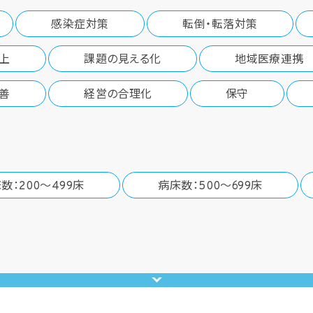
感染症対策
転倒・転落対策
上
課題の見える化
地域医療連携
善
経営の合理化
保守
数：200～499床
病床数：500～699床