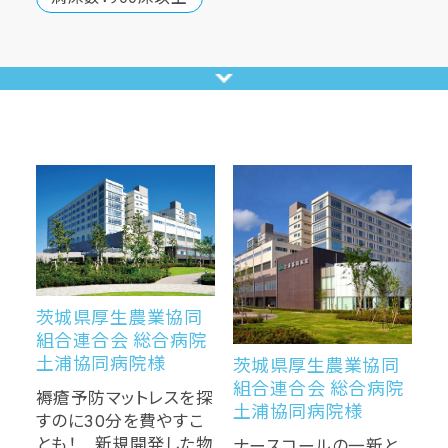
茨城県厚生農業協同
組合連合会 総合病院
土浦協同病院様
茨城県厚生農業協同
組合連合会 総合病院
褥瘡予防マットレスを探
土浦協同病院様
すのに30分を費やすこ
とも！ 新規開発した物
ナースコールの一新と、