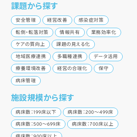
課題から探す
安全管理
経営改善
感染症対策
転倒・転落対策
情報共有
業務効率化
ケアの質向上
課題の見える化
地域医療連携
多職種連携
データ活用
療養環境改善
経営の合理化
保守
病床管理
施設規模から探す
病床数：199床以下
病床数：200～499床
病床数：500～699床
病床数：700床以上
病床数：900床以上