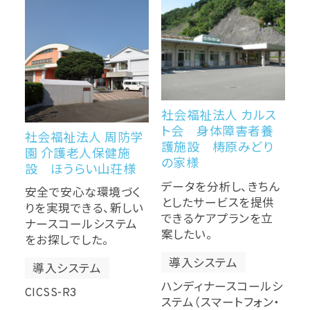
社会福祉法人 カルス
ト会 身体障害者養
社会福祉法人 周防学
護施設 梼原みどり
園 介護老人保健施
の家様
設 ほうらい山荘様
データを分析し、きちん
安全で安心な環境づく
としたサービスを提供
りを実現できる、新しい
できるケアプランを立
ナースコールシステム
案したい。
をお探しでした。
導入システム
導入システム
ハンディナースコールシ
CICSS-R3
ステム（スマートフォン・