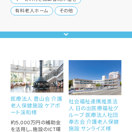
有料老人ホーム
その他
医療法人 豊山会 介護
社会福祉連携推進法
老人保健施設 ケアポ
人 日の出医療福祉グ
ート渓和様
ループ 医療法人社団
奉志会 介護老人保健
約5,000万円の補助金
施設 サンライズ様
を活用し、施設のICT環