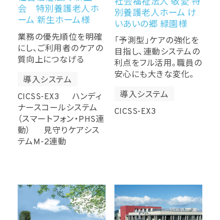
社会福祉法人 敬愛 特
会 特別養護老人ホ
別養護老人ホーム け
ーム 新生ホーム様
いあいの郷 緑園様
業務の優先順位を明確
「予測型」ケアの強化を
にし、ご利用者のケアの
目指し、連動システムの
質向上につなげる
利点をフル活用。職員の
安心にも大きな変化。
導入システム
導入システム
CICSS-EX3 ハンディ
ナースコールシステム
CICSS-EX3
（スマートフォン・PHS連
動） 見守りケアシス
テムM-2連動