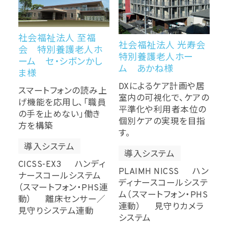
社会福祉法人 至福
社会福祉法人 光寿会
会 特別養護老人ホ
特別養護老人ホー
ーム セ・シボンかし
ム あかね様
ま様
DXによるケア計画や居
スマートフォンの読み上
室内の可視化で、ケアの
げ機能を応用し、「職員
平準化や利用者本位の
の手を止めない」働き
個別ケアの実現を目指
方を構築
す。
導入システム
導入システム
CICSS-EX3 ハンディ
PLAIMH NICSS ハン
ナースコールシステム
ディナースコールシステ
（スマートフォン・PHS連
ム（スマートフォン・PHS
動） 離床センサー／
連動） 見守りカメラ
見守りシステム連動
システム