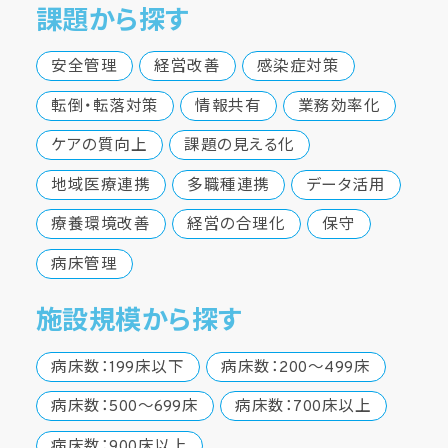
課題から探す
安全管理
経営改善
感染症対策
転倒・転落対策
情報共有
業務効率化
ケアの質向上
課題の見える化
地域医療連携
多職種連携
データ活用
療養環境改善
経営の合理化
保守
病床管理
施設規模から探す
病床数：199床以下
病床数：200～499床
病床数：500～699床
病床数：700床以上
病床数：900床以上