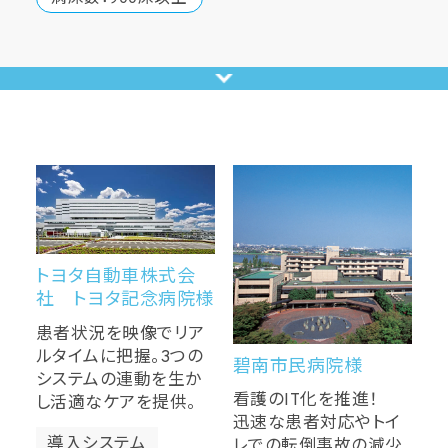
トヨタ自動車株式会
社 トヨタ記念病院様
患者状況を映像でリア
ルタイムに把握。3つの
碧南市民病院様
システムの連動を生か
看護のIT化を推進！
し活適なケアを提供。
迅速な患者対応やトイ
導入システム
レでの転倒事故の減少