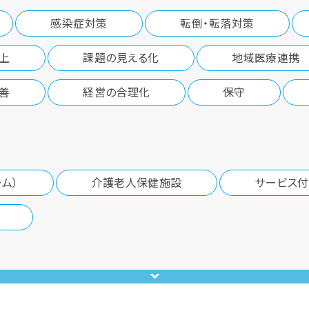
感染症対策
転倒・転落対策
上
課題の見える化
地域医療連携
善
経営の合理化
保守
ム）
介護老人保健施設
サービス