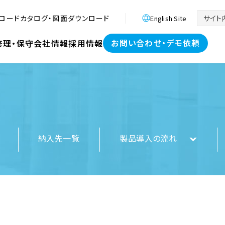
ロード
カタログ・図面ダウンロード
English Site
お問い合わせ・デモ依頼
修理・保守
会社情報
採用情報
納入先一覧
製品導入の流れ
祉