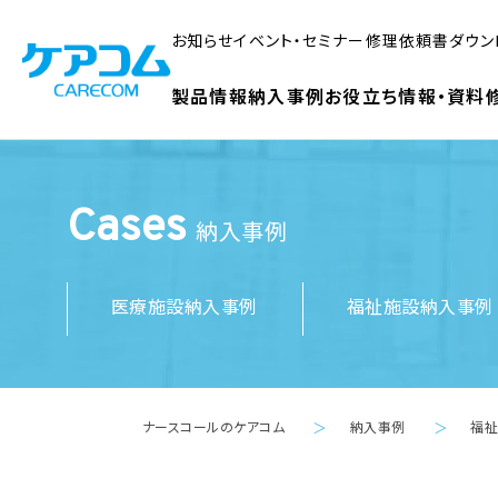
お知らせ
イベント・セミナー
修理依頼書ダウン
製品情報
納入事例
お役立ち情報・資料
Cases
納入事例
医療施設納入事例
福祉施設納入事例
ナースコールのケアコム
納入事例
福
＞
＞