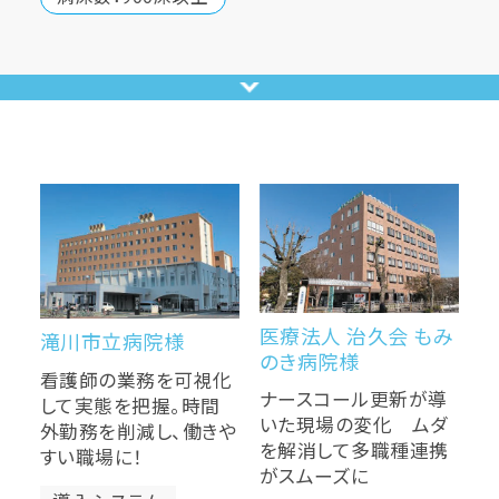
医療法人 治久会 もみ
滝川市立病院様
のき病院様
看護師の業務を可視化
ナースコール更新が導
して実態を把握。時間
いた現場の変化 ムダ
外勤務を削減し、働きや
を解消して多職種連携
すい職場に！
がスムーズに