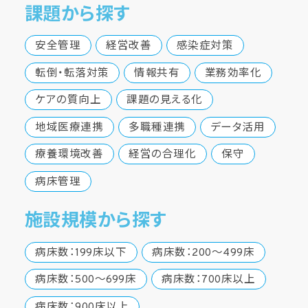
課題から探す
安全管理
経営改善
感染症対策
転倒・転落対策
情報共有
業務効率化
ケアの質向上
課題の見える化
地域医療連携
多職種連携
データ活用
療養環境改善
経営の合理化
保守
病床管理
施設規模から探す
病床数：199床以下
病床数：200～499床
病床数：500～699床
病床数：700床以上
病床数：900床以上