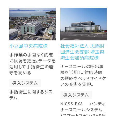
社会福祉法人 恩賜財
小豆島中央病院様
団済生会支部 埼玉県
手作業の手間なく的確
済生会加須病院様
に状況を把握。データを
ナースコールの呼出履
活用して手指衛生の遵
歴を活用し、対応時間
守を高める
の短縮やベッドサイドケ
導入システム
アの充実を実現。
手指衛生に関するシス
導入システム
テム
NICSS-EX8 ハンディ
ナースコールシステム