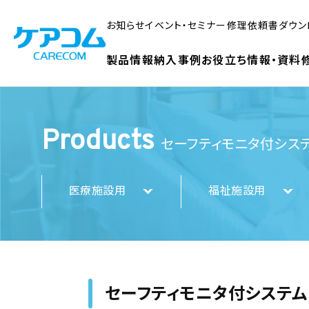
お知らせ
イベント・セミナー
修理依頼書ダウン
製品情報
納入事例
お役立ち情報・資料
Products
セーフティモニタ付シス
医療施設用
福祉施設用
セーフティモニタ付システム