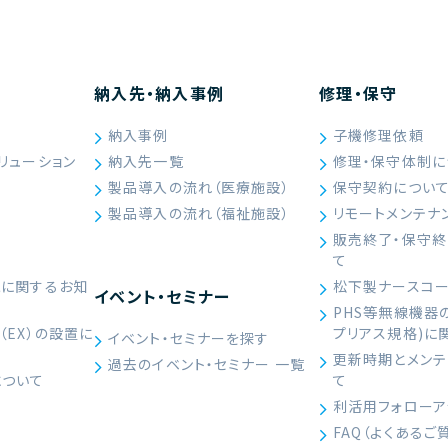
納入先・納入事例
修理・保守
納入事例
子機修理依頼
リューション
納入先一覧
修理・保守体制に
製品導入の流れ（医療施設）
保守契約につい
製品導入の流れ（福祉施設）
リモートメンテナ
販売終了・保守
て
続に関するお知
松下製ナースコ
イベント・セミナー
PHS等無線機器
（EX）の設置に
プリアス規格)に
イベント・セミナーを探す
）
更新時期とメンテ
過去のイベント・セミナー 一覧
について
て
利活用フォローア
FAQ（よくあるご