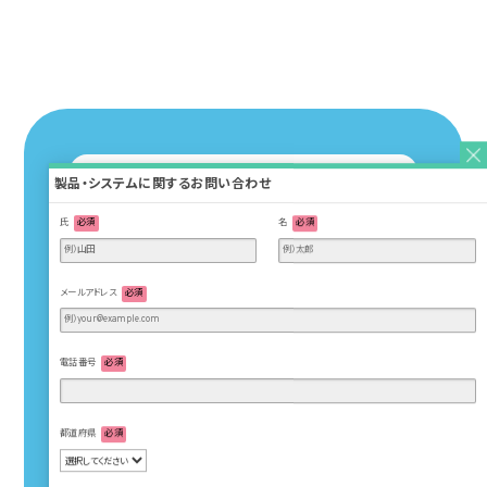
製品・システムに関するお問い合わせ
氏
必須
名
必須
メールアドレス
必須
カタログ・
図面ダウンロード
電話番号
必須
お問い合わせ
採用情報
都道府県
必須
Carecom Smile